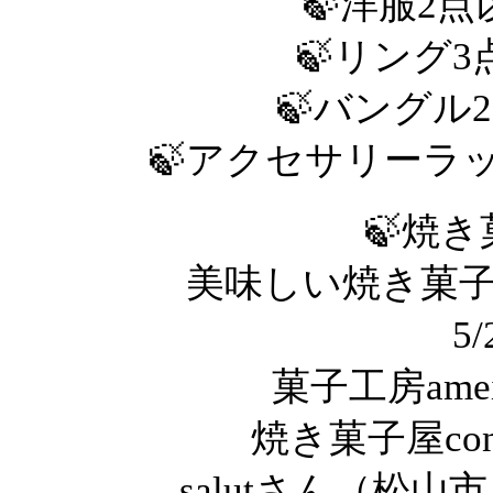
🍃洋服2点
🍃リング3
🍃バングル2
🍃アクセサリーラッ
🍃焼
美味しい焼き菓
5
菓子工房ame
焼き菓子屋co
salutさん（松